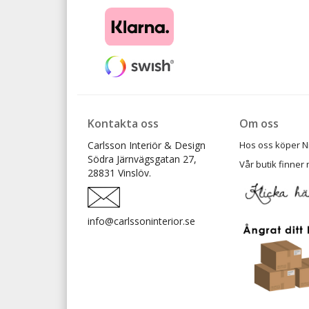
Kontakta oss
Om oss
Carlsson Interiör & Design
Hos oss köper Ni t
Södra Järnvägsgatan 27,
Vår butik finner 
28831 Vinslöv.
info@carlssoninterior.se