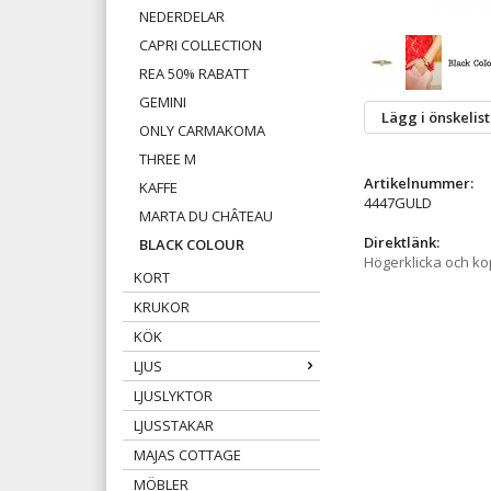
NEDERDELAR
CAPRI COLLECTION
REA 50% RABATT
GEMINI
Lägg i önskelis
ONLY CARMAKOMA
THREE M
Artikelnummer:
KAFFE
4447GULD
MARTA DU CHÂTEAU
Direktlänk:
BLACK COLOUR
Högerklicka och k
KORT
KRUKOR
KÖK
LJUS
LJUSLYKTOR
LJUSSTAKAR
MAJAS COTTAGE
MÖBLER