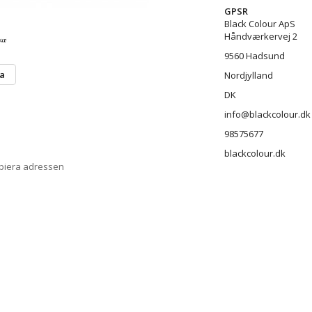
GPSR
Black Colour ApS
Håndværkervej 2
9560 Hadsund
ta
Nordjylland
DK
info@blackcolour.dk
98575677
blackcolour.dk
opiera adressen