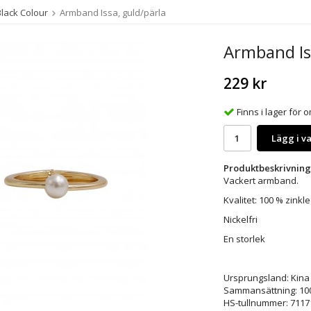
Black Colour
Armband Issa, guld/pärla
Armband Iss
229 kr
Finns i lager för
Lägg i v
Produktbeskrivning
Vackert armband.
Kvalitet: 100 % zinkl
Nickelfri
En storlek
Ursprungsland: Kina
Sammansättning: 100
HS-tullnummer: 7117