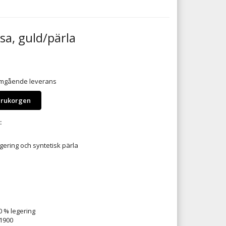
a, guld/pärla
 omgående leverans
arukorgen
:
egering och syntetisk pärla
 % legering
1900