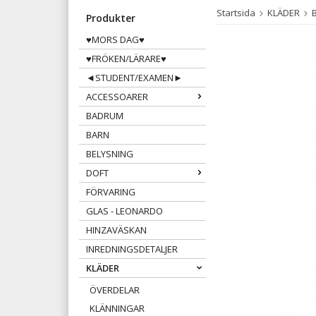
Startsida
KLÄDER
Produkter
♥MORS DAG♥
♥FRÖKEN/LÄRARE♥
◄STUDENT/EXAMEN►
ACCESSOARER
BADRUM
BARN
BELYSNING
DOFT
FÖRVARING
GLAS - LEONARDO
HINZAVÄSKAN
INREDNINGSDETALJER
KLÄDER
ÖVERDELAR
KLÄNNINGAR