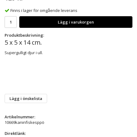
Finns i lager för omgående leverans
Lägg i varukorgen
Produktbeskrivning:
5 x 5 x 14 cm.
Supergulligt djur i ull.
Lägg i önskelista
Artikelnummer:
10669kaninfiskesppö
Direktlänk: