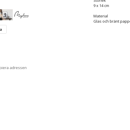
Storlek
9 x 14 cm
Material
Glas och bränt papp
ta
opiera adressen