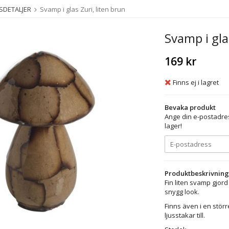
SDETALJER
Svamp i glas Zuri, liten brun
Svamp i gla
169 kr
Finns ej i lagret
Bevaka produkt
Ange din e-postadres
lager!
Produktbeskrivning
Fin liten svamp gjord
snygg look.
Finns även i en störr
ljusstakar till.