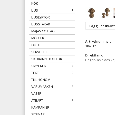
KÖK
LJUS
LJUSLYKTOR
LJUSSTAKAR
Lägg i önskelis
MAJAS COTTAGE
MÖBLER
Artikelnummer:
OUTLET
104512
SERVETTER
Direktlänk:
SKOR/INNETOFFLOR
Högerklicka och k
SMYCKEN
TEXTIL
TILL HONOM
VARUMÄRKEN
VASER
ÄTBART
KAMPANJER
SITEMAP