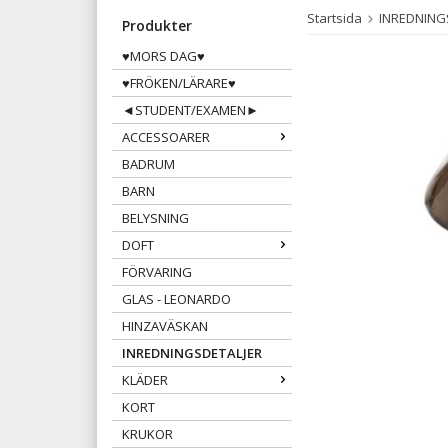
Startsida
INREDNING
Produkter
♥MORS DAG♥
♥FRÖKEN/LÄRARE♥
◄STUDENT/EXAMEN►
ACCESSOARER
BADRUM
BARN
BELYSNING
DOFT
FÖRVARING
GLAS - LEONARDO
HINZAVÄSKAN
INREDNINGSDETALJER
KLÄDER
KORT
KRUKOR