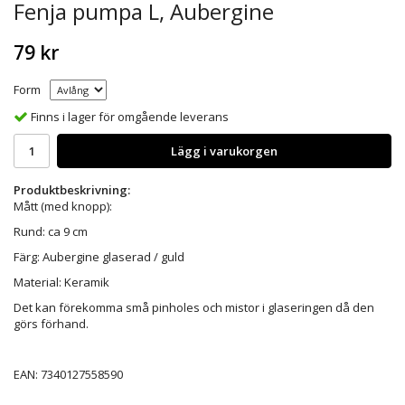
Fenja pumpa L, Aubergine
79 kr
Form
Finns i lager för omgående leverans
Lägg i varukorgen
Produktbeskrivning:
Mått (med knopp):
Rund: ca 9 cm
Färg: Aubergine glaserad / guld
Material: Keramik
Det kan förekomma små pinholes och mistor i glaseringen då den
görs förhand.
EAN:
7340127558590