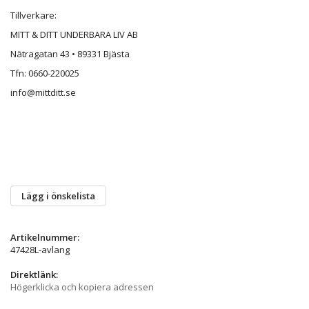
Tillverkare:
MITT & DITT UNDERBARA LIV AB
Nätragatan 43 • 89331 Bjästa
Tfn: 0660-220025
info@mittditt.se
Lägg i önskelista
Artikelnummer:
47428L-avlang
Direktlänk:
Högerklicka och kopiera adressen