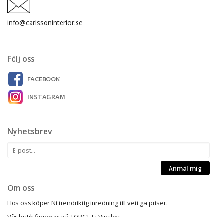
info@carlssoninterior.se
Följ oss
FACEBOOK
INSTAGRAM
Nyhetsbrev
Anmäl mig
Om oss
Hos oss köper Ni trendriktig inredning till vettiga priser.
Vår butik finner ni på TORGET i Vinslöv.