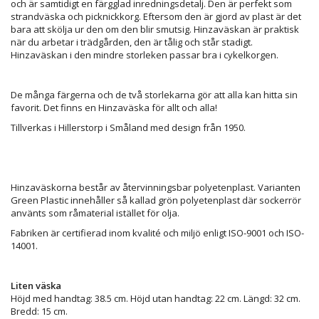
och är samtidigt en färgglad inredningsdetalj. Den är perfekt som
strandväska och picknickkorg. Eftersom den är gjord av plast är det
bara att skölja ur den om den blir smutsig. Hinzaväskan är praktisk
när du arbetar i trädgården, den är tålig och står stadigt.
Hinzaväskan i den mindre storleken passar bra i cykelkorgen.
De många färgerna och de två storlekarna gör att alla kan hitta sin
favorit. Det finns en Hinzaväska för allt och alla!
Tillverkas i Hillerstorp i Småland med design från 1950.
Hinzaväskorna består av återvinningsbar polyetenplast. Varianten
Green Plastic innehåller så kallad grön polyetenplast där sockerrör
använts som råmaterial istället för olja.
Fabriken är certifierad inom kvalité och miljö enligt ISO-9001 och ISO-
14001.
Liten väska
Höjd med handtag: 38.5 cm. Höjd utan handtag: 22 cm. Längd: 32 cm.
Bredd: 15 cm.