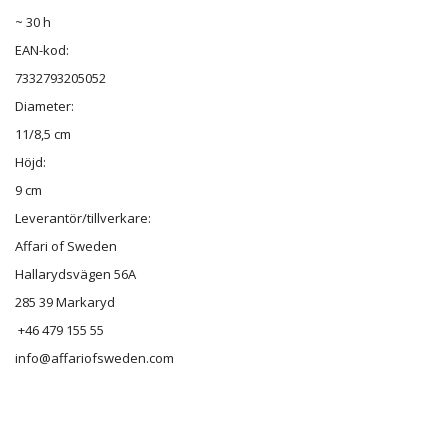
~ 30 h
EAN-kod:
7332793205052
Diameter:
11/8,5 cm
Höjd:
9 cm
Leverantör/tillverkare:
Affari of Sweden
Hallarydsvägen 56A
285 39 Markaryd
+46 479 155 55
info@affariofsweden.com