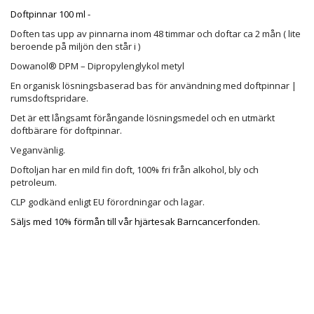
Doftpinnar 100 ml -
Doften tas upp av pinnarna inom 48 timmar och doftar ca 2 mån ( lite
beroende på miljön den står i )
Dowanol® DPM – Dipropylenglykol metyl
En organisk lösningsbaserad bas för användning med doftpinnar |
rumsdoftspridare.
Det är ett långsamt förångande lösningsmedel och en utmärkt
doftbärare för doftpinnar.
Veganvänlig.
Doftoljan har en mild fin doft, 100% fri från alkohol, bly och
petroleum.
CLP godkänd enligt EU förordningar och lagar.
Säljs med 10% förmån till vår hjärtesak Barncancerfonden.