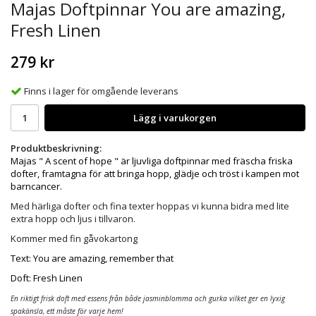
Majas Doftpinnar You are amazing,
Fresh Linen
279 kr
Finns i lager för omgående leverans
Lägg i varukorgen
Produktbeskrivning:
Majas " A scent of hope " är ljuvliga doftpinnar med fräscha friska
dofter, framtagna för att bringa hopp, glädje och tröst i kampen mot
barncancer.
Med härliga dofter och fina texter hoppas vi kunna bidra med lite
extra hopp och ljus i tillvaron.
Kommer med fin gåvokartong
Text: You are amazing, remember that
Doft: Fresh Linen
En riktigt frisk doft med essens från både jasminblomma och gurka vilket ger en lyxig
spakänsla, ett måste för varje hem!