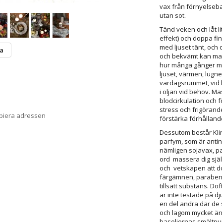
vax från förnyelsebar
utan sot.
Tänd veken och låt li
effekt) och doppa fin
med ljuset tänt, och 
ta
och bekvämt kan mas
hur många gånger ma
ljuset, värmen, lugnet
vardagsrummet, vid 
i oljan vid behov. Ma
blodcirkulation och 
stress och frigörand
opiera adressen
förstärka förhålland
Dessutom består Klin
parfym, som är antinge
nämligen sojavax, p
ord massera dig själ
och vetskapen att do
färgämnen, parabene
tillsatt substans. Dof
är inte testade på dju
en del andra där de 
och lagom mycket ända
basoljornas smältpun