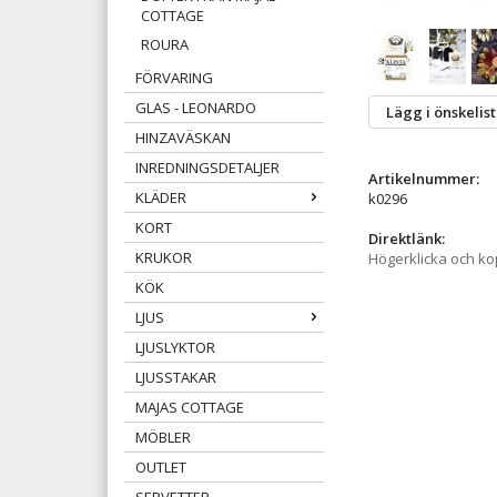
COTTAGE
ROURA
FÖRVARING
GLAS - LEONARDO
Lägg i önskelis
HINZAVÄSKAN
INREDNINGSDETALJER
Artikelnummer:
KLÄDER
k0296
KORT
Direktlänk:
KRUKOR
Högerklicka och k
KÖK
LJUS
LJUSLYKTOR
LJUSSTAKAR
MAJAS COTTAGE
MÖBLER
OUTLET