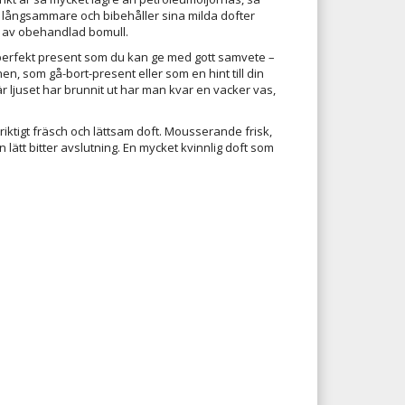
långsammare och bibehåller sina milda dofter
r av obehandlad bomull.
 perfekt present som du kan ge med gott samvete –
ännen, som gå-bort-present eller som en hint till din
r ljuset har brunnit ut har man kvar en vacker vas,
riktigt fräsch och lättsam doft. Mousserande frisk,
lätt bitter avslutning. En mycket kvinnlig doft som