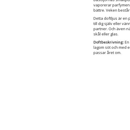
vaporerar parfymen 
bättre. Veken bestå
Detta doftljus är en
till dig själv eller v
partner. Och även nä
skål eller glas.
Doftbeskrivning:
En 
lagom söt och med en 
passar året om.