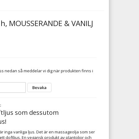
5 h, MOUSSERANDE & VANILJ
s nedan så meddelar vi dig när produkten finns i
Bevaka
:
tljus som dessutom
us!
är inga vanliga ljus. Det är en massageolja som ser
ett doftljus. En vegansk produkt av plantoljor och