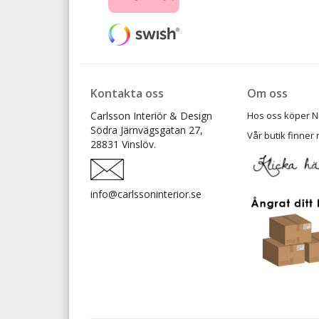
Kontakta oss
Om oss
Carlsson Interiör & Design
Hos oss köper Ni t
Södra Järnvägsgatan 27,
Vår butik finner 
28831 Vinslöv.
info@carlssoninterior.se