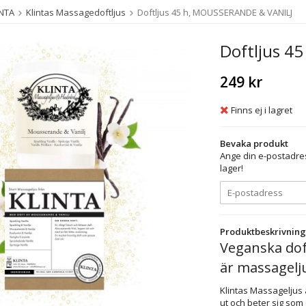
INTA
Klintas Massagedoftljus
Doftljus 45 h, MOUSSERANDE & VANILJ
Doftljus 4
249 kr
Finns ej i lagret
Bevaka produkt
Ange din e-postadres
lager!
Produktbeskrivning
Veganska dof
är massagelj
Klintas Massageljus 
ut och beter sig som 