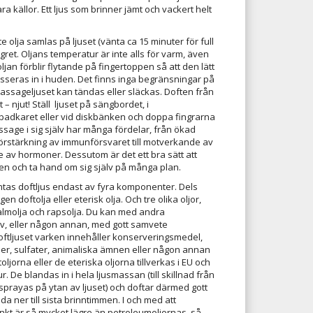
a källor. Ett ljus som brinner jämt och vackert helt
te olja samlas på ljuset (vänta ca 15 minuter för full
gret. Oljans temperatur är inte alls för varm, även
oljan förblir flytande på fingertoppen så att den lätt
seras in i huden. Det finns inga begränsningar på
ssageljuset kan tändas eller släckas. Doften från
 – njut! Ställ ljuset på sängbordet, i
badkaret eller vid diskbänken och doppa fingrarna
ssage i sig själv har många fördelar, från ökad
förstärkning av immunförsvaret till motverkande av
e av hormoner. Dessutom är det ett bra sätt att
en och ta hand om sig själv på många plan.
tas doftljus endast av fyra komponenter. Dels
n doftolja eller eterisk olja. Och tre olika oljor,
almolja och rapsolja. Du kan med andra
v, eller någon annan, med gott samvete
ftljuset varken innehåller konserveringsmedel,
r, sulfater, animaliska ämnen eller någon annan
toljorna eller de eteriska oljorna tillverkas i EU och
r. De blandas in i hela ljusmassan (till skillnad från
sprayas på ytan av ljuset) och doftar därmed gott
 ner till sista brinntimmen. I och med att
kt är så mycket lägre än petroleumoljornas, så