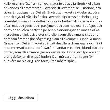
kallpressning fått fram ren och naturlig citrusolja. Eterisk olja kan
användas till aromaterapi. Lavendel till exempel är lugnande, och
citrus är uppiggande. Det går åt väldigt mycket växtdelar att göra
eterisk olja. Till vår lilla flaska Lavendelolja krävs det hela 1,3 kg
lavendelblommor! Så doften blir också fantastisk. Oljan användas
ofta i mat och godis och i parfymer, och som hos oss, i doftljus och
doftpinnar! Våra parfymoljor är en blandning av en massa olika
ingredienser, inklusive eteriska oljor, som tillsammans skapar en
doft som återspeglar någonting. Som till exempel i Bubbel & Rosa
Grapefrukt. Det är mycket svårt att destillera champagne och få ut
koncentrerad bubbel-doft. Därför blandar vi istället, ibland 100-tals
dofter, som tillsammans ger en känsla av Bubbel och lyx. Använd
aldrig doftoljan direkt på huden. Den må vara framtagen för
hudvård men aldrig i ren form, utan måste späs.
Lägg i önskelista