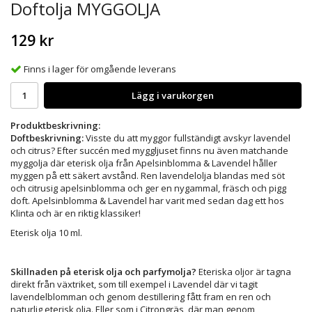
Doftolja MYGGOLJA
129 kr
Finns i lager för omgående leverans
Lägg i varukorgen
Produktbeskrivning:
Doftbeskrivning:
Visste du att myggor fullständigt avskyr lavendel
och citrus? Efter succén med myggljuset finns nu även matchande
myggolja där eterisk olja från Apelsinblomma & Lavendel håller
myggen på ett säkert avstånd. Ren lavendelolja blandas med söt
och citrusig apelsinblomma och ger en nygammal, fräsch och pigg
doft. Apelsinblomma & Lavendel har varit med sedan dag ett hos
Klinta och är en riktig klassiker!
Eterisk olja 10 ml.
Skillnaden på eterisk olja och parfymolja?
Eteriska oljor är tagna
direkt från växtriket, som till exempel i Lavendel där vi tagit
lavendelblomman och genom destillering fått fram en ren och
naturlig eterisk olja. Eller som i Citrongräs, där man genom