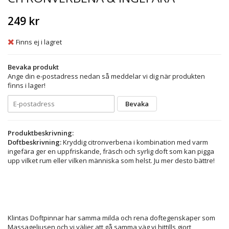
249 kr
Finns ej i lagret
Bevaka produkt
Ange din e-postadress nedan så meddelar vi dig när produkten
finns i lager!
Bevaka
Produktbeskrivning:
Doftbeskrivning:
Kryddig citronverbena i kombination med varm
ingefära ger en uppfriskande, fräsch och syrlig doft som kan pigga
upp vilket rum eller vilken människa som helst. Ju mer desto bättre!
Klintas Doftpinnar har samma milda och rena doftegenskaper som
Massageljusen och vi väljer att gå samma väg vi hittills gjort,