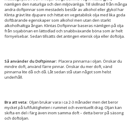
nämligen den naturliga och den miljövänliga. Till skillnad från många
andra doftpinnar som mestadels består av alkohol eller glykol har
Klinta grävt lite djupare och hittat en vegetabilisk olja med lika goda
doftbärande egenskaper som alkohol men utan den starkt
alkoholhaltiga ångan. Klintas Doftpinnar baseras nämligen på olja
från sojabönan en lättodlad och snabbväxande böna som är helt
förnyelsebar. Sedan tillsätts det antingen eterisk olja eller doftolja.
Så använder du Doftpinnar:
Placera pinnarna i oljan. Önskar du
mindre doft, använd färre pinnar. Önskar du mer doft, vänd
pinnarna lite då och då. Låt sedan stå utan något som helst
underhåll.
Bra att veta:
Oljan brukar vara i ca 2-3 månader men det beror
mycket på luftfuktigheten i rummet och eventuellt drag. Oljan kan
skifta en del i färg även inom samma doft – detta beror på säsong
och doftoljan.