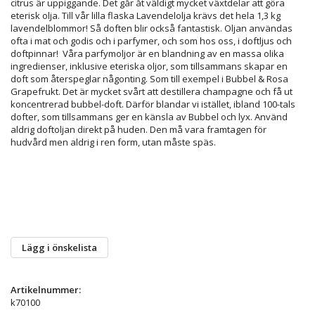
citrus är uppiggande. Det går åt väldigt mycket växtdelar att göra
eterisk olja. Till vår lilla flaska Lavendelolja krävs det hela 1,3 kg
lavendelblommor! Så doften blir också fantastisk. Oljan användas
ofta i mat och godis och i parfymer, och som hos oss, i doftljus och
doftpinnar! Våra parfymoljor är en blandning av en massa olika
ingredienser, inklusive eteriska oljor, som tillsammans skapar en
doft som återspeglar någonting. Som till exempel i Bubbel & Rosa
Grapefrukt. Det är mycket svårt att destillera champagne och få ut
koncentrerad bubbel-doft. Därför blandar vi istället, ibland 100-tals
dofter, som tillsammans ger en känsla av Bubbel och lyx. Använd
aldrig doftoljan direkt på huden. Den må vara framtagen för
hudvård men aldrig i ren form, utan måste späs.
Lägg i önskelista
Artikelnummer:
k70100