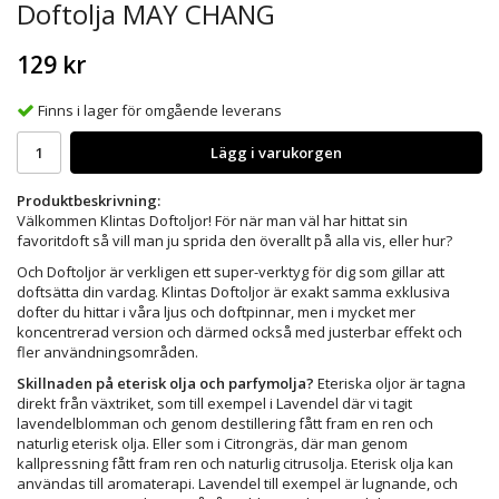
Doftolja MAY CHANG
129 kr
Finns i lager för omgående leverans
Lägg i varukorgen
Produktbeskrivning:
Välkommen Klintas Doftoljor! För när man väl har hittat sin
favoritdoft så vill man ju sprida den överallt på alla vis, eller hur?
Och Doftoljor är verkligen ett super-verktyg för dig som gillar att
doftsätta din vardag. Klintas Doftoljor är exakt samma exklusiva
dofter du hittar i våra ljus och doftpinnar, men i mycket mer
koncentrerad version och därmed också med justerbar effekt och
fler användningsområden.
Skillnaden på eterisk olja och parfymolja?
Eteriska oljor är tagna
direkt från växtriket, som till exempel i Lavendel där vi tagit
lavendelblomman och genom destillering fått fram en ren och
naturlig eterisk olja. Eller som i Citrongräs, där man genom
kallpressning fått fram ren och naturlig citrusolja. Eterisk olja kan
användas till aromaterapi. Lavendel till exempel är lugnande, och