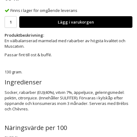
Finns i lager för omgående leverans
Lägg i varukorgen
Produktbeskrivning:
En välbalanserad marmelad med rabarber av högsta kvalitet och
Muscatvin.
Passar fint till ost & buffé.
130 gram.
Ingredienser
Socker, rabarber (EU)(40%), vitvin 7%, äppeljuice, geleringsmedel:
pektin, citronjuice. (Innehåller SULFITER). Förvaras i kylskåp efter
öppnande och konsumeras inom 3 månader. Serveras med Brébis
och Chèvres.
Näringsvärde per 100