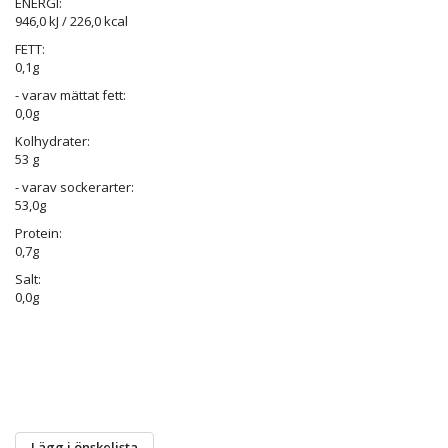
ENERGI:
946,0 kJ / 226,0 kcal
FETT:
0,1g
- varav mättat fett:
0,0g
Kolhydrater:
53 g
- varav sockerarter:
53,0g
Protein:
0,7g
Salt:
0,0g
Lägg i önskelista