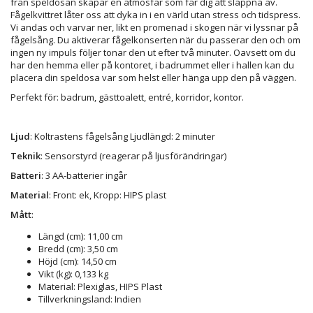
från speldosan skapar en atmosfär som får dig att slappna av.
Fågelkvittret låter oss att dyka in i en värld utan stress och tidspress.
Vi andas och varvar ner, likt en promenad i skogen när vi lyssnar på
fågelsång. Du aktiverar fågelkonserten när du passerar den och om
ingen ny impuls följer tonar den ut efter två minuter. Oavsett om du
har den hemma eller på kontoret, i badrummet eller i hallen kan du
placera din speldosa var som helst eller hänga upp den på väggen.
Perfekt för: badrum, gästtoalett, entré, korridor, kontor.
Ljud
: Koltrastens fågelsång Ljudlängd: 2 minuter
Teknik
: Sensorstyrd (reagerar på ljusförändringar)
Batteri
: 3 AA-batterier ingår
Material
: Front: ek, Kropp: HIPS plast
Mått
:
Längd (cm):
11,00 cm
Bredd (cm):
3,50 cm
Höjd (cm):
14,50 cm
Vikt (kg):
0,133 kg
Material:
Plexiglas, HIPS Plast
Tillverkningsland:
Indien