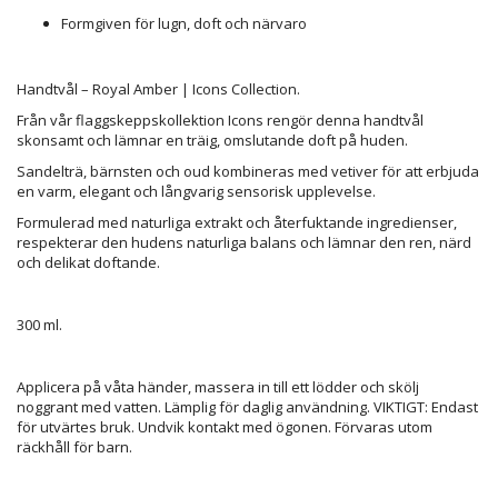
Formgiven för lugn, doft och närvaro
Handtvål – Royal Amber | Icons Collection.
Från vår flaggskeppskollektion Icons rengör denna handtvål
skonsamt och lämnar en träig, omslutande doft på huden.
Sandelträ, bärnsten och oud kombineras med vetiver för att erbjuda
en varm, elegant och långvarig sensorisk upplevelse.
Formulerad med naturliga extrakt och återfuktande ingredienser,
respekterar den hudens naturliga balans och lämnar den ren, närd
och delikat doftande.
300 ml.
Applicera på våta händer, massera in till ett lödder och skölj
noggrant med vatten. Lämplig för daglig användning. VIKTIGT: Endast
för utvärtes bruk. Undvik kontakt med ögonen. Förvaras utom
räckhåll för barn.