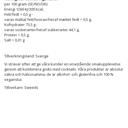
per 100 gram (SE/NO/DK):
Energi 1260 kJ/300 kcal,
Fett/fedt < 0,5 g -
varav mättat fett/hvorav/heraf mættet fedt < 0,5 g,
Kolhydrater 73,5 g -
varav sockerarter/heraf sukkerarter 44,1 g,
Protein < 0,5 g,
Salt < 0,01 g
Tillverkningsland: Sverige
Vi strävar efter att ge våra kunder en enastående smakupplevelse
genom att kombinera godis med cocktails. Våra produkter är absolut
säkra och hälsosamma, de är alkohol- och glutenfria och 100 %
veganska.
Tillverkare: Sweeds