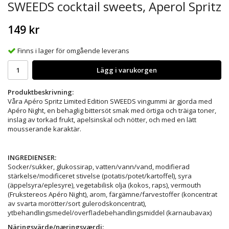
SWEEDS cocktail sweets, Aperol Spritz
149 kr
Finns i lager för omgående leverans
Lägg i varukorgen
Produktbeskrivning:
Våra Apéro Spritz Limited Edition SWEEDS vingummi är gjorda med
Apéro Night, en behaglig bittersöt smak med örtiga och träiga toner,
inslag av torkad frukt, apelsinskal och nötter, och med en lätt
mousserande karaktär.
INGREDIENSER:
Socker/sukker, glukossirap, vatten/vann/vand, modifierad
stärkelse/modificeret stivelse (potatis/potet/kartoffel), syra
(äppelsyra/eplesyre), vegetabilisk olja (kokos, raps), vermouth
(Frukstereos Apéro Night), arom, färgämne/farvestoffer (koncentrat
av svarta morötter/sort gulerodskoncentrat),
ytbehandlingsmedel/overfladebehandlingsmiddel (karnaubavax)
Näringsvärde/næringsværdi: