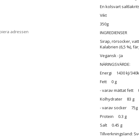
En kolsvart saltlakri
Vikt
350g
opiera adressen
INGREDIENSER
Sirap, rörsocker, vat
Kalabrien (6,5 %), fä
Vegansk - Ja
NÄRINGSVÄRDE:
Energi 1430 kJ/340k
Fett 0 g
- varav mättat fett 
Kolhydrater 83 g
- varav socker 75g 
Protein 0.3 g
Salt 0.45 g
Tillverkningsland: Sv