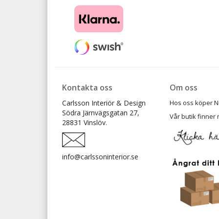
Kontakta oss
Om oss
Carlsson Interiör & Design
Hos oss köper Ni t
Södra Järnvägsgatan 27,
Vår butik finner 
28831 Vinslöv.
info@carlssoninterior.se