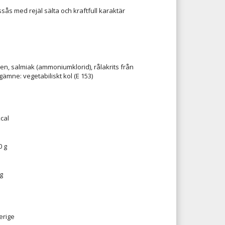
tssås med rejäl sälta och kraftfull karaktär
ten, salmiak (ammoniumklorid), rålakrits från
rgämne: vegetabiliskt kol (E 153)
cal
0 g
g
erige