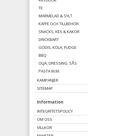
KRYDDOR
TE
MARMELAD & SYLT
KAFFE OCH TILLBEHÖR
SNACKS, KEX & KAKOR
DRICKBART
GODIS, KOLA, FUDGE
BBQ
OLJA, DRESSING, SÅS
PASTA M.M.
KAMPANJER
SITEMAP
Information
INTEGRITETSPOLICY
OM OSS
VILLKOR
NYHETER