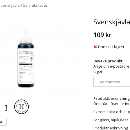
venskjävlar! Salt-lakritssås
Svenskjävlar
109 kr
Finns ej i lagret
Bevaka produkt
Ange din e-postadres
lager!
Produktbeskrivning
Den här såsen är inte
Extrem sälta och djup
För glass, mjukglass,
ta
Produktbeskrivning