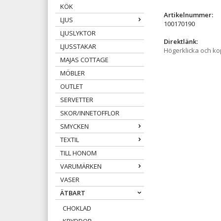
KÖK
Artikelnummer:
LJUS
100170190
LJUSLYKTOR
Direktlänk:
LJUSSTAKAR
Högerklicka och k
MAJAS COTTAGE
MÖBLER
OUTLET
SERVETTER
SKOR/INNETOFFLOR
SMYCKEN
TEXTIL
TILL HONOM
VARUMÄRKEN
VASER
ÄTBART
CHOKLAD