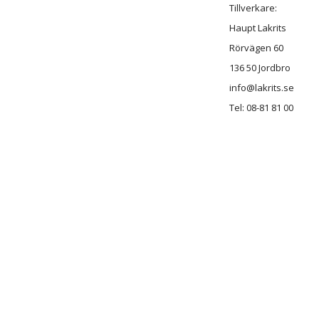
Tillverkare:
Haupt Lakrits
Rörvägen 60
136 50 Jordbro
info@lakrits.se
Tel: 08-81 81 00