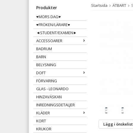
Startsida
ÄTBART
S
Produkter
♥MORS DAG♥
♥FRÖKEN/LÄRARE♥
◄STUDENT/EXAMEN►
ACCESSOARER
BADRUM
BARN
BELYSNING
DOFT
FÖRVARING
GLAS - LEONARDO
HINZAVÄSKAN
INREDNINGSDETALJER
KLÄDER
KORT
Lägg i önskelis
KRUKOR