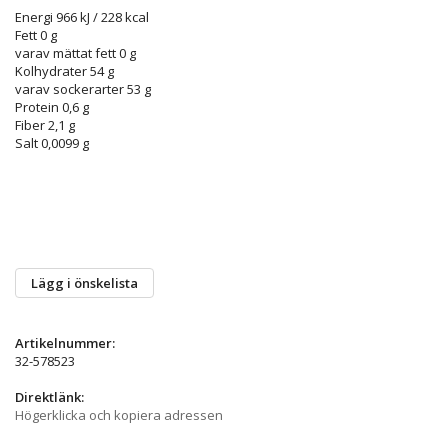
Energi
966 kJ / 228 kcal
Fett
0 g
varav mättat fett
0 g
Kolhydrater
54 g
varav sockerarter
53 g
Protein
0,6 g
Fiber
2,1 g
Salt
0,0099 g
Lägg i önskelista
Artikelnummer:
32-578523
Direktlänk:
Högerklicka och kopiera adressen