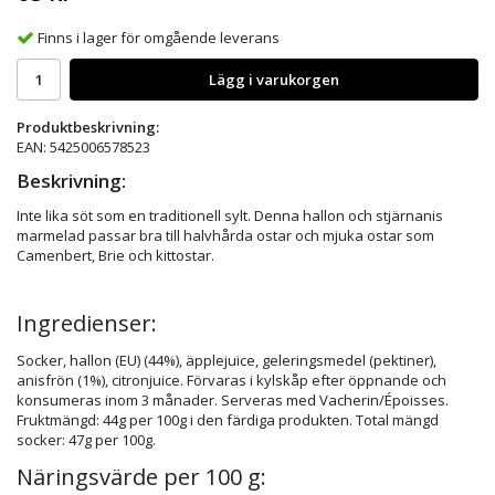
Finns i lager för omgående leverans
Lägg i varukorgen
Produktbeskrivning:
EAN: 5425006578523
Beskrivning:
Inte lika söt som en traditionell sylt. Denna hallon och stjärnanis
marmelad passar bra till halvhårda ostar och mjuka ostar som
Camenbert, Brie och kittostar.
Ingredienser:
Socker, hallon (EU) (44%), äpplejuice, geleringsmedel (pektiner),
anisfrön (1%), citronjuice. Förvaras i kylskåp efter öppnande och
konsumeras inom 3 månader. Serveras med Vacherin/Époisses.
Fruktmängd: 44g per 100g i den färdiga produkten. Total mängd
socker: 47g per 100g.
Näringsvärde per 100 g: