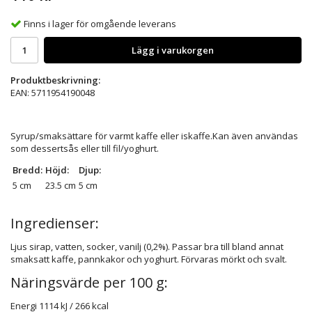
Finns i lager för omgående leverans
Lägg i varukorgen
Produktbeskrivning:
EAN: 5711954190048
Syrup/smaksättare för varmt kaffe eller iskaffe.Kan även användas
som dessertsås eller till fil/yoghurt.
Bredd:
Höjd:
Djup:
5 cm
23.5 cm
5 cm
Ingredienser:
Ljus sirap, vatten, socker, vanilj (0,2%). Passar bra till bland annat
smaksatt kaffe, pannkakor och yoghurt. Förvaras mörkt och svalt.
Näringsvärde per 100 g:
Energi
1114 kJ / 266 kcal