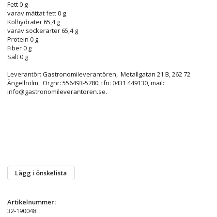
Fett
0 g
varav mättat fett
0 g
Kolhydrater
65,4 g
varav sockerarter
65,4 g
Protein
0 g
Fiber
0 g
Salt
0 g
Leverantör: Gastronomileverantören,
Metallgatan 21 B, 262 72
Ängelholm, Orgnr: 556493-5780, tfn:
0431 449130, mail:
info@gastronomileverantoren.se.
Lägg i önskelista
Artikelnummer:
32-190048