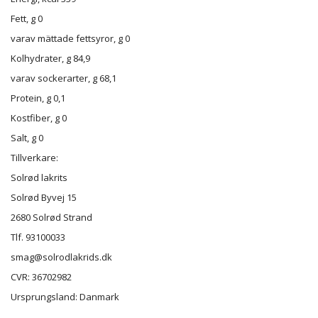
Fett, g 0
varav mättade fettsyror, g 0
Kolhydrater, g 84,9
varav sockerarter, g 68,1
Protein, g 0,1
Kostfiber, g 0
Salt, g 0
Tillverkare:
Solrød lakrits
Solrød Byvej 15
2680 Solrød Strand
Tlf. 93100033
smag@solrodlakrids.dk
CVR: 36702982
Ursprungsland: Danmark