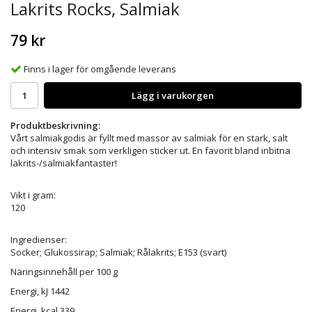
Lakrits Rocks, Salmiak
79 kr
Finns i lager för omgående leverans
Lägg i varukorgen
Produktbeskrivning:
Vårt salmiakgodis är fyllt med massor av salmiak för en stark, salt
och intensiv smak som verkligen sticker ut. En favorit bland inbitna
lakrits-/salmiakfantaster!
Vikt i gram:
120
Ingredienser:
Socker; Glukossirap; Salmiak; Rålakrits; E153 (svart)
Näringsinnehåll per 100 g
Energi, kJ 1442
Energi, kcal 339