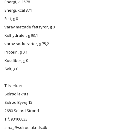
Energi, kJ 1578
Energi, kcal 371
Fett, g 0
varav mättade fettsyror, g 0
Kolhydrater, g 93,1
varav sockerarter, g 75,2
Protein, g 0,1
Kostfiber, g 0
Salt, g 0
Tillverkare:
Solrød lakrits
Solrød Byvej 15
2680 Solrød Strand
Tlf. 93100033
smag@solrodlakrids.dk