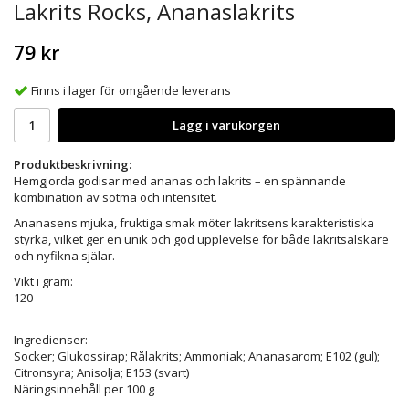
Lakrits Rocks, Ananaslakrits
79 kr
Finns i lager för omgående leverans
Lägg i varukorgen
Produktbeskrivning:
Hemgjorda godisar med ananas och lakrits – en spännande
kombination av sötma och intensitet.
Ananasens mjuka, fruktiga smak möter lakritsens karakteristiska
styrka, vilket ger en unik och god upplevelse för både lakritsälskare
och nyfikna själar.
Vikt i gram:
120
Ingredienser:
Socker; Glukossirap; Rålakrits; Ammoniak; Ananasarom; E102 (gul);
Citronsyra; Anisolja; E153 (svart)
Näringsinnehåll per 100 g