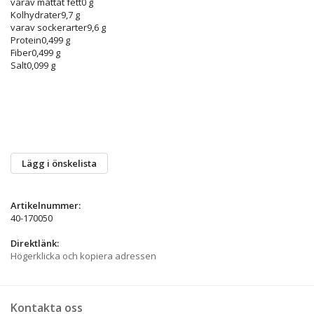
varav mättat fett
0 g
Kolhydrater
9,7 g
varav sockerarter
9,6 g
Protein
0,499 g
Fiber
0,499 g
Salt
0,099 g
Lägg i önskelista
Artikelnummer:
40-170050
Direktlänk:
Högerklicka och kopiera adressen
Kontakta oss