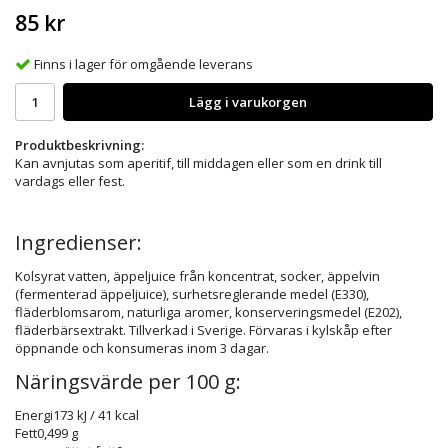
85 kr
Finns i lager för omgående leverans
Lägg i varukorgen
Produktbeskrivning:
Kan avnjutas som aperitif, till middagen eller som en drink till
vardags eller fest.
Ingredienser:
Kolsyrat vatten, äppeljuice från koncentrat, socker, äppelvin
(fermenterad äppeljuice), surhetsreglerande medel (E330),
fläderblomsarom, naturliga aromer, konserveringsmedel (E202),
fläderbärsextrakt. Tillverkad i Sverige. Förvaras i kylskåp efter
öppnande och konsumeras inom 3 dagar.
Näringsvärde per 100 g:
Energi
173 kJ / 41 kcal
Fett
0,499 g