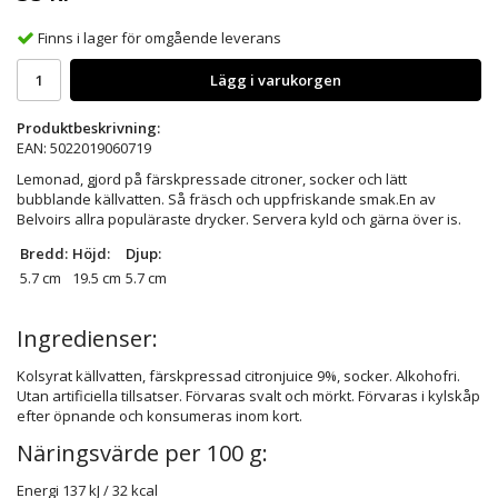
Finns i lager för omgående leverans
Lägg i varukorgen
Produktbeskrivning:
EAN: 5022019060719
Lemonad, gjord på färskpressade citroner, socker och lätt
bubblande källvatten. Så fräsch och uppfriskande smak.En av
Belvoirs allra populäraste drycker. Servera kyld och gärna över is.
Bredd:
Höjd:
Djup:
5.7 cm
19.5 cm
5.7 cm
Ingredienser:
Kolsyrat källvatten, färskpressad citronjuice 9%, socker. Alkohofri.
Utan artificiella tillsatser. Förvaras svalt och mörkt. Förvaras i kylskåp
efter öpnande och konsumeras inom kort.
Näringsvärde per 100 g:
Energi
137 kJ / 32 kcal