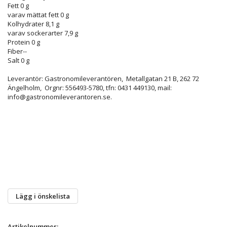
Fett
0 g
varav mättat fett
0 g
Kolhydrater
8,1 g
varav sockerarter
7,9 g
Protein
0 g
Fiber
--
Salt
0 g
Leverantör: Gastronomileverantören,
Metallgatan 21 B, 262 72
Ängelholm, Orgnr: 556493-5780, tfn:
0431 449130, mail:
info@gastronomileverantoren.se.
Lägg i önskelista
Artikelnummer: