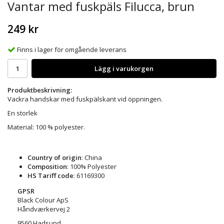
Vantar med fuskpäls Filucca, brun
249 kr
Finns i lager för omgående leverans
Lägg i varukorgen
Produktbeskrivning:
Vackra handskar med fuskpälskant vid öppningen.
En storlek
Material: 100 % polyester.
Country of origin
: China
Composition
: 100% Polyester
HS Tariff code
: 61169300
GPSR
Black Colour ApS
Håndværkervej 2
9560 Hadsund