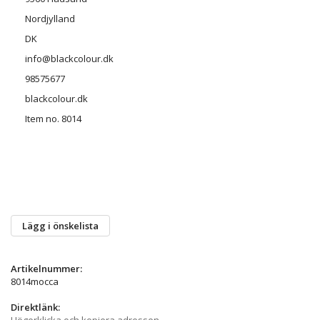
Nordjylland
DK
info@blackcolour.dk
98575677
blackcolour.dk
Item no. 8014
Lägg i önskelista
Artikelnummer:
8014mocca
Direktlänk:
Högerklicka och kopiera adressen