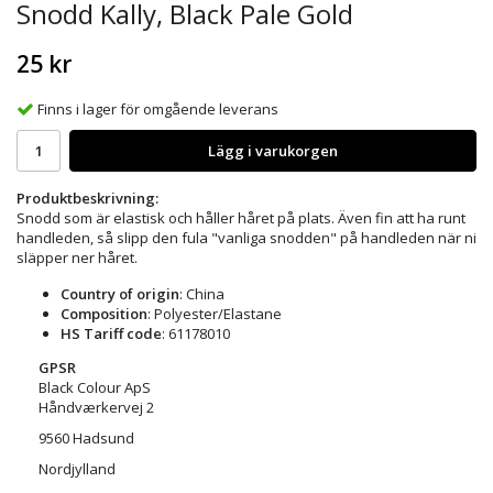
Snodd Kally, Black Pale Gold
25 kr
Finns i lager för omgående leverans
Lägg i varukorgen
Produktbeskrivning:
Snodd som är elastisk och håller håret på plats. Även fin att ha runt
handleden, så slipp den fula "vanliga snodden" på handleden när ni
släpper ner håret.
Country of origin
: China
Composition
: Polyester/Elastane
HS Tariff code
: 61178010
GPSR
Black Colour ApS
Håndværkervej 2
9560 Hadsund
Nordjylland