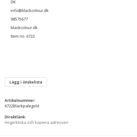
DK
info@blackcolour.dk
98575677
blackcolour.dk
Item no. 6722
Lägg i önskelista
Artikelnummer:
6722Blackpalegold
Direktlänk:
Högerklicka och kopiera adressen