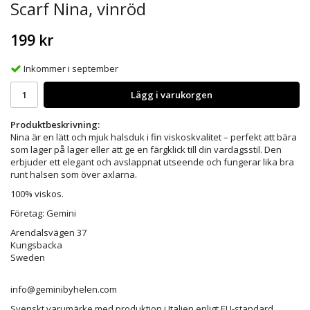
Scarf Nina, vinröd
199 kr
Inkommer i september
Lägg i varukorgen
Produktbeskrivning:
Nina är en lätt och mjuk halsduk i fin viskoskvalitet – perfekt att bära
som lager på lager eller att ge en färgklick till din vardagsstil. Den
erbjuder ett elegant och avslappnat utseende och fungerar lika bra
runt halsen som över axlarna.
100% viskos.
Företag: Gemini
Arendalsvägen 37
Kungsbacka
Sweden
info@geminibyhelen.com
Svenskt varumärke med produktion i Italien enligt EU-standard.