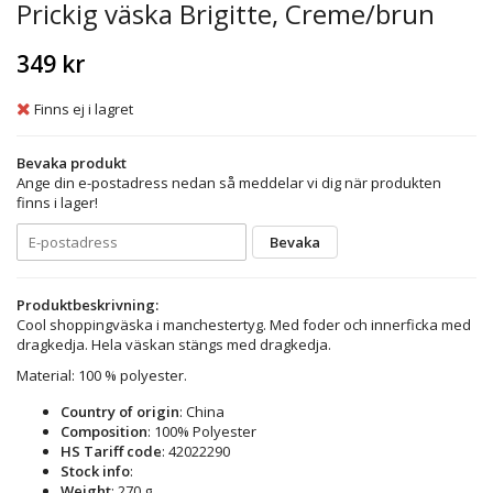
Prickig väska Brigitte, Creme/brun
349 kr
Finns ej i lagret
Bevaka produkt
Ange din e-postadress nedan så meddelar vi dig när produkten
finns i lager!
Bevaka
Produktbeskrivning:
Cool shoppingväska i manchestertyg. Med foder och innerficka med
dragkedja. Hela väskan stängs med dragkedja.
Material: 100 % polyester.
Country of origin
: China
Composition
: 100% Polyester
HS Tariff code
: 42022290
Stock info
:
Weight
: 270 g