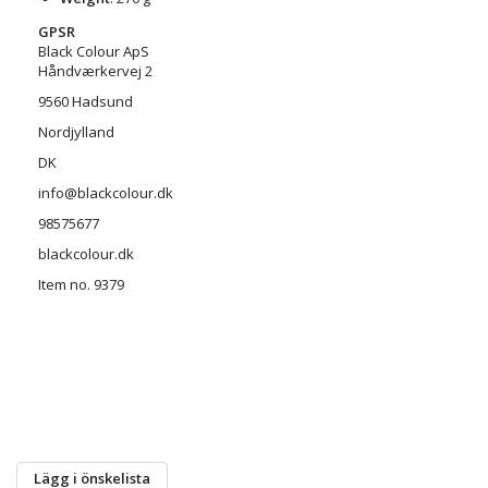
GPSR
Black Colour ApS
Håndværkervej 2
9560 Hadsund
Nordjylland
DK
info@blackcolour.dk
98575677
blackcolour.dk
Item no. 9379
Lägg i önskelista