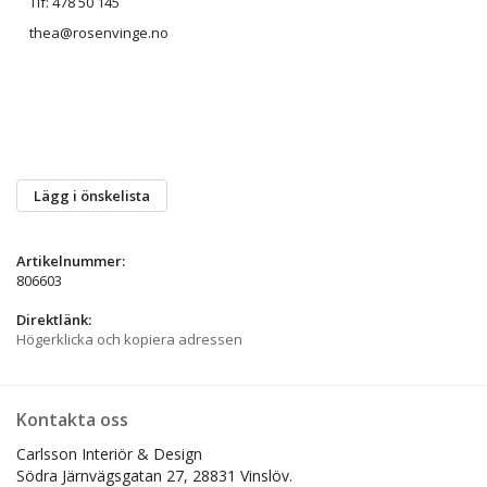
Tlf: 478 50 145
thea@rosenvinge.no
Lägg i önskelista
Artikelnummer:
806603
Direktlänk:
Högerklicka och kopiera adressen
Kontakta oss
Carlsson Interiör & Design
Södra Järnvägsgatan 27,
28831 Vinslöv.