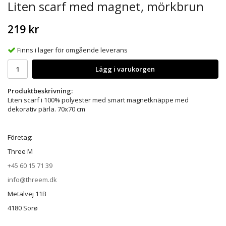
Liten scarf med magnet, mörkbrun
219 kr
Finns i lager för omgående leverans
Lägg i varukorgen
Produktbeskrivning:
Liten scarf i 100% polyester med smart magnetknäppe med
dekorativ pärla. 70x70 cm
Företag:
Three M
+45 60 15 71 39
info@threem.dk
Metalvej 11B
4180 Sorø