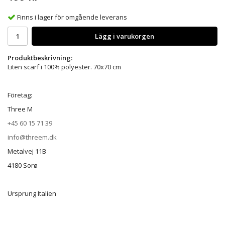
Finns i lager för omgående leverans
Lägg i varukorgen
Produktbeskrivning:
Liten scarf i 100% polyester. 70x70 cm
Företag:
Three M
+45 60 15 71 39
info@threem.dk
Metalvej 11B
4180 Sorø
Ursprung Italien