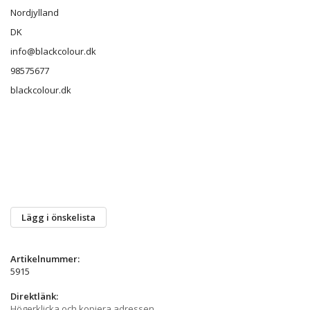
Nordjylland
DK
info@blackcolour.dk
98575677
blackcolour.dk
Lägg i önskelista
Artikelnummer:
5915
Direktlänk:
Högerklicka och kopiera adressen