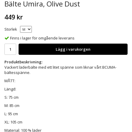
Bälte Umira, Olive Dust
449 kr
Storlek
Finns i lager för omgående leverans
Lägg i varukorgen
Produktbeskrivning:
Vackert läderbälte med ett litet spänne som liknar vårt BCUMA-
bältesspänne.
MÅTT:
Längd:
S: 75 cm
M: 85 cm
L: 95 cm
XL: 105 cm
Material: 100 % läder