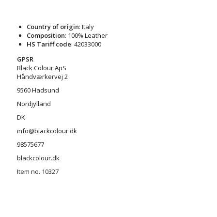
Country of origin
: Italy
Composition
: 100% Leather
HS Tariff code
: 42033000
GPSR
Black Colour ApS
Håndværkervej 2
9560 Hadsund
Nordjylland
DK
info@blackcolour.dk
98575677
blackcolour.dk
Item no. 10327