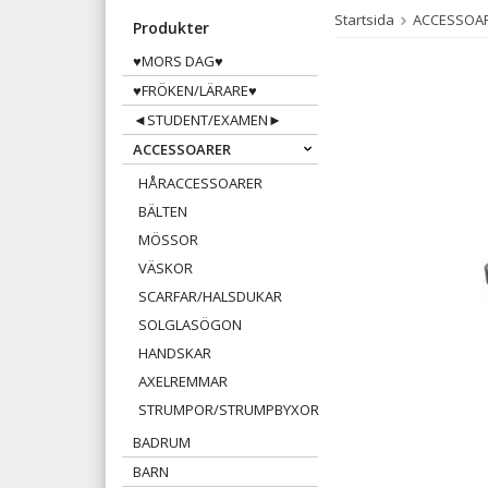
Startsida
ACCESSOA
Produkter
♥MORS DAG♥
♥FRÖKEN/LÄRARE♥
◄STUDENT/EXAMEN►
ACCESSOARER
HÅRACCESSOARER
BÄLTEN
MÖSSOR
VÄSKOR
SCARFAR/HALSDUKAR
SOLGLASÖGON
HANDSKAR
AXELREMMAR
STRUMPOR/STRUMPBYXOR
BADRUM
BARN