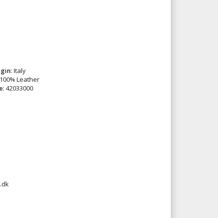
igin
: Italy
 100% Leather
e
: 42033000
.dk