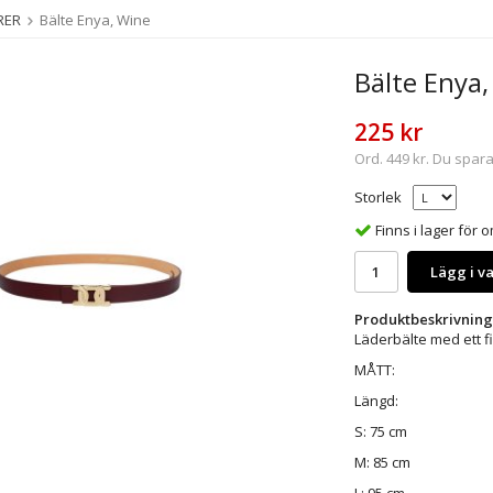
RER
Bälte Enya, Wine
Bälte Enya,
225 kr
Ord.
449 kr
. Du spar
Storlek
Finns i lager för
Lägg i v
Produktbeskrivning
Läderbälte med ett f
MÅTT:
Längd:
S: 75 cm
M: 85 cm
L: 95 cm