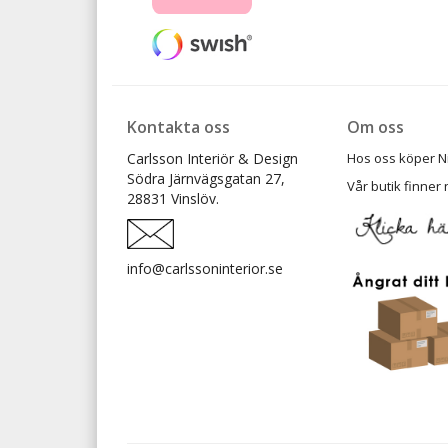
Kontakta oss
Om oss
Carlsson Interiör & Design
Hos oss köper Ni t
Södra Järnvägsgatan 27,
Vår butik finner 
28831 Vinslöv.
info@carlssoninterior.se