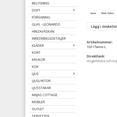
BELYSNING
DOFT
FÖRVARING
GLAS - LEONARDO
Lägg i önskelis
HINZAVÄSKAN
INREDNINGSDETALJER
Artikelnummer:
KLÄDER
10317wine-L
KORT
Direktlänk:
KRUKOR
Högerklicka och k
KÖK
LJUS
LJUSLYKTOR
LJUSSTAKAR
MAJAS COTTAGE
MÖBLER
OUTLET
SERVETTER