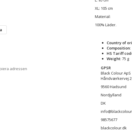
XL: 105 cm
Material:
100% Läder.
ta
Country of or
Composition
:
HS Tariff cod
Weight
: 75 g
GPSR
opiera adressen
Black Colour ApS
Håndværkervej 2
9560 Hadsund
Nordjylland
DK
info@blackcolour
98575677
blackcolour.dk