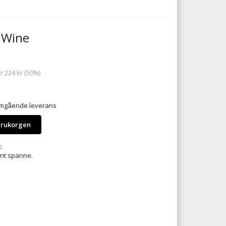
 Wine
ar
224 kr
(
50
%)
 omgående leverans
arukorgen
:
int spänne.