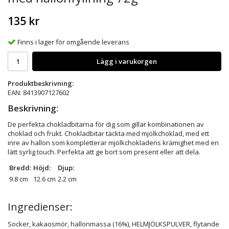
135 kr
Finns i lager för omgående leverans
Lägg i varukorgen
Produktbeskrivning:
EAN: 8413907127602
Beskrivning:
De perfekta chokladbitarna för dig som gillar kombinationen av
choklad och frukt. Chokladbitar täckta med mjölkchoklad, med ett
inre av hallon som kompletterar mjölkchokladens krämighet med en
lätt syrlig touch. Perfekta att ge bort som present eller att dela.
Bredd:
Höjd:
Djup:
9.8 cm
12.6 cm
2.2 cm
Ingredienser:
Socker, kakaosmör, hallonmassa (16%), HELMJÖLKSPULVER, flytande