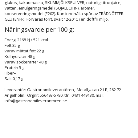
glukos, kakaomassa, SKUMMJÖLKSPULVER, naturlig citronjuice,
vatten, emulgeringsmedel (SOJALECITIN), aromer,
konserveringsmedel (E202). Kan innehålla spår av TRÄDNÖTTER.
GLUTENFRI. Förvaras torrt, svalt 12-20°C i en doftfri miljö.
Näringsvärde per 100 g:
Energi
2168 kJ / 521 kcal
Fett
35 g
varav mättat fett
22 g
Kolhydrater
48 g
varav sockerarter
48 g
Protein
5 g
Fiber
--
Salt
0,17 g
Leverantör: Gastronomileverantören,
Metallgatan 21 B, 262 72
Ängelholm, Orgnr: 556493-5780, tfn:
0431 449130, mail:
info@gastronomileverantoren.se.