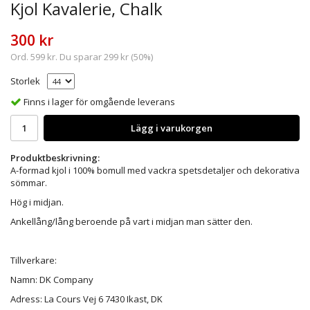
Kjol Kavalerie, Chalk
300 kr
Ord.
599 kr
. Du sparar
299 kr
(
50
%)
Storlek
Finns i lager för omgående leverans
Lägg i varukorgen
Produktbeskrivning:
A-formad kjol i 100% bomull med vackra spetsdetaljer och dekorativa
sömmar.
Hög i midjan.
Ankellång/lång beroende på vart i midjan man sätter den.
Tillverkare:
Namn: DK Company
Adress: La Cours Vej 6 7430 Ikast, DK