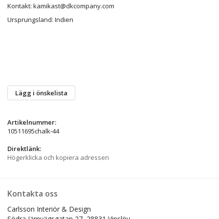
Kontakt: kamikast@dkcompany.com
Ursprungsland: Indien
Lägg i önskelista
Artikelnummer:
10511695chalk-44
Direktlänk:
Högerklicka och kopiera adressen
Kontakta oss
Carlsson Interiör & Design
Södra Järnvägsgatan 27,
28831 Vinslöv.